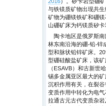
2016
）。矽卡岩型硼矿
与铁镁质矿物出现共生
矿物为硼镁铁矿和硼镁
山硼矿床为钙镁质矽卡
陶卡地区是俄罗斯南
林东南沿海的硼-铅-锌
型和脉状铅锌矿床。2
型硼硅酸盐矿床，该矿
（ESAVB）和古新
锡多金属亚区最大的矿
沉积作用有关，在裂谷
变质作用中转化为电气
拉通古元古代变质杂岩