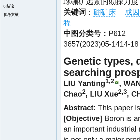
球硼矿远景的勘探力度
6 结论
关键词
：
硼矿床
成因
参考文献
程
中图分类号：
P6
3657(2023)05-1414-18
Genetic types, d
searching prosp
1,2
LIU Yanting
,
WAN
2
2,3
Chao
,
LIU Xue
,
C
Abstract
: This paper i
[Objective]
Boron is an
an important industrial
is not only a major pro