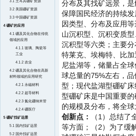
3.1 土耳其硼矿资源
分布及其找矿远景，是
3.2 美国硼矿资源
保障国民经济的持续发
3.3 中国硼矿资源
因类型、分布及应用等
4 硼矿的应用
山沉积型、沉积变质型
4.1 硼及其化合物在传统
领域的应用
沉积型等六类；主要分
4.1.1 玻璃、陶瓷等
特莱克、埃梅特、比加
工业
4.1.2 农业
尼盐湖等，储量占全球
4.2 硼及其化合物在高新
球总量的75%左右，品
材料领域的应用研究
型；现代盐湖型硼矿床约
4.2.1 永磁材料
4.2.2 超导材料
型硼矿床是中国重要的
4.2.3 氮化硼纳米管
的规模及分布，将全球
4.2.4 硼医疗
创新点：
（1）总结了
5 硼矿找矿远景
等方面；（2）为了缓
5.1 国内找矿远景
5.2 国外找矿远景