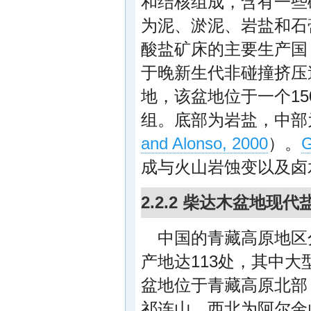
和结核组成，含有一些
为泥、淤泥、岩盐和石
酸盐矿床的主要生产国
于晚新生代非碰撞挤压
地，该盆地位于一个15
组。底部为岩盐，中部
and Alonso, 2000
）。
G
成与火山岩蚀变以及卤
2.2.2 柴达木盆地现
中国的青藏高原地区
产地达113处，其中大
盆地位于青藏高原北部
祁连山、西北为阿尔金