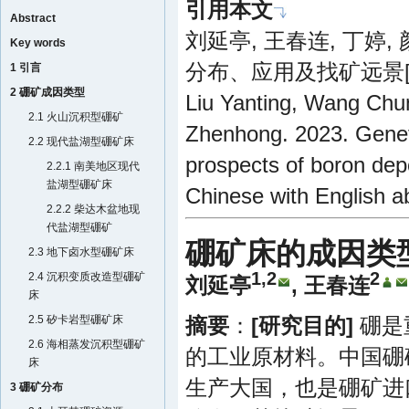
引用本文
Abstract
刘延亭, 王春连, 丁婷, 
Key words
分布、应用及找矿远景[J]. 
1 引言
2 硼矿成因类型
Liu Yanting, Wang Chun
2.1 火山沉积型硼矿
Zhenhong. 2023. Genetic
2.2 现代盐湖型硼矿床
prospects of boron depo
2.2.1 南美地区现代
盐湖型硼矿床
Chinese with English a
2.2.2 柴达木盆地现
代盐湖型硼矿
硼矿床的成因类
2.3 地下卤水型硼矿床
1,2
2
2.4 沉积变质改造型硼矿
刘延亭
,
王春连
床
2.5 矽卡岩型硼矿床
摘要
：
[研究目的]
硼是
2.6 海相蒸发沉积型硼矿
的工业原材料。中国硼矿
床
生产大国，也是硼矿进
3 硼矿分布