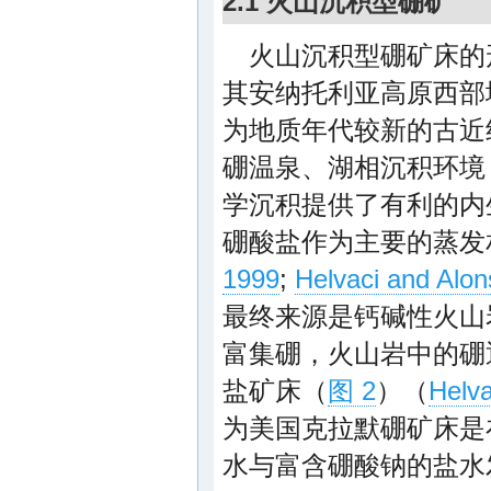
2.1 火山沉积型硼矿
火山沉积型硼矿床的
其安纳托利亚高原西部
为地质年代较新的古近
硼温泉、湖相沉积环境
学沉积提供了有利的内
硼酸盐作为主要的蒸发
1999
;
Helvaci and Alon
最终来源是钙碱性火山
富集硼，火山岩中的硼
盐矿床（
图 2
）（
Helva
为美国克拉默硼矿床是
水与富含硼酸钠的盐水