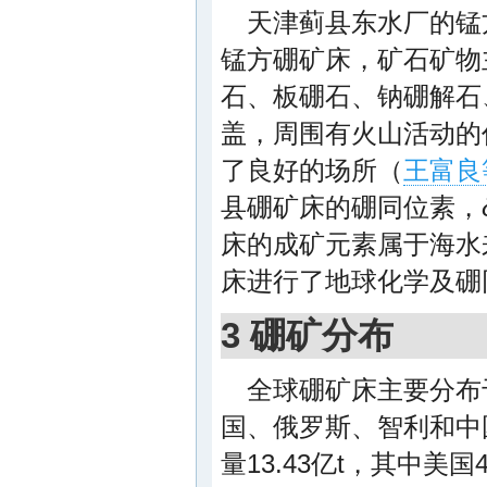
天津蓟县东水厂的锰
锰方硼矿床，矿石矿物
石、板硼石、钠硼解石
盖，周围有火山活动的
了良好的场所（
王富良等
县硼矿床的硼同位素，
床的成矿元素属于海水
床进行了地球化学及硼
3 硼矿分布
全球硼矿床主要分布
国、俄罗斯、智利和中
量13.43亿t，其中美国4