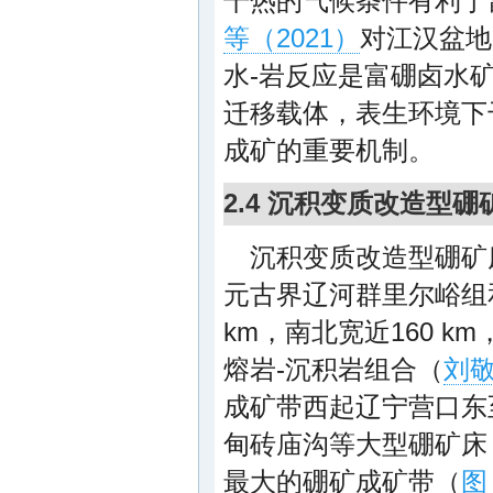
干热的气候条件有利于
等（2021）
对江汉盆地
水-岩反应是富硼卤水
迁移载体，表生环境下
成矿的重要机制。
2.4 沉积变质改造型硼
沉积变质改造型硼矿
元古界辽河群里尔峪组
km，南北宽近160 
熔岩-沉积岩组合（
刘敬
成矿带西起辽宁营口东
甸砖庙沟等大型硼矿床
最大的硼矿成矿带（
图