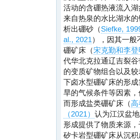
活动的含硼热液流入湖
来自热泉的水比湖水的
析出硼砂（
Siefke, 199
al., 2021
），因其一般
硼矿床（
宋克勤和李登明
代华北克拉通辽吉裂谷
的变质矿物组合以及较
下卤水型硼矿床的形成
旱的气候条件等因素，
而形成盐类硼矿床（
高
（2021）
认为江汉盆地
形成提供了物质来源，
矽卡岩型硼矿床从沉积