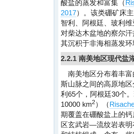
酸盐的蒸发和富集（
Ri
2017
）。该类硼矿床主
智利、阿根廷、玻利维
对柴达木盆地的察尔汗
其沉积于非海相蒸发环
2.2.1 南美地区现代
南美地区分布着丰富
斯山脉之间的高原地区
利65个，阿根廷30
2
10000 km
）（
Risache
期覆盖在硼酸盐上的钙
区玄武岩—流纹岩表明